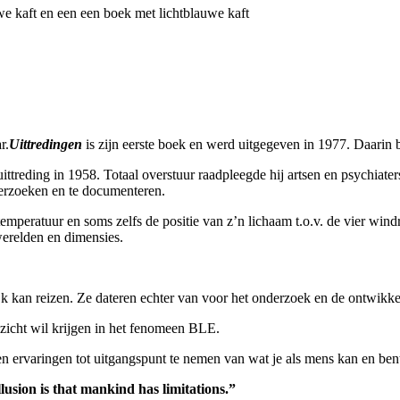
r.
Uittredingen
is zijn eerste boek en werd uitgegeven in 1977. Daarin b
ittreding in 1958. Totaal overstuur raadpleegde hij artsen en psychiaters
erzoeken en te documenteren.
temperatuur en soms zelfs de positie van z’n lichaam t.o.v. de vier wind
erelden en dimensies.
elijk kan reizen. Ze dateren echter van voor het onderzoek en de ontwikk
nzicht wil krijgen in het fenomeen BLE.
gen ervaringen tot uitgangspunt te nemen van wat je als mens kan en ben
llusion is that mankind has limitations.”