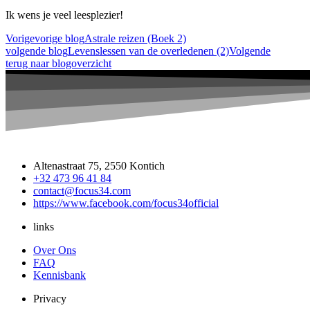
Ik wens je veel leesplezier!
Vorige
vorige blog
Astrale reizen (Boek 2)
volgende blog
Levenslessen van de overledenen (2)
Volgende
terug naar blogoverzicht
Altenastraat 75, 2550 Kontich
+32 473 96 41 84
contact@focus34.com
https://www.facebook.com/focus34official
links
Over Ons
FAQ
Kennisbank
Privacy