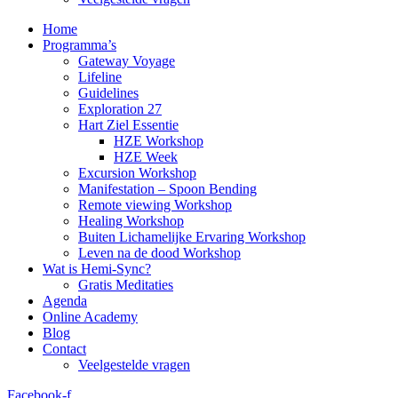
Home
Programma’s
Gateway Voyage
Lifeline
Guidelines
Exploration 27
Hart Ziel Essentie
HZE Workshop
HZE Week
Excursion Workshop
Manifestation – Spoon Bending
Remote viewing Workshop
Healing Workshop
Buiten Lichamelijke Ervaring Workshop
Leven na de dood Workshop
Wat is Hemi-Sync?
Gratis Meditaties
Agenda
Online Academy
Blog
Contact
Veelgestelde vragen
Facebook-f