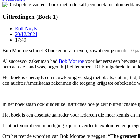
Uittredingen (Boek 1)
Rolf Nuyts
20/12/2021
17:49
Bob Monroe schreef 3 boeken in z’n leven; zowat eentje om de 10 jaa
Al succesvol zakenman had
Bob Monroe
voor het eerst een bewuste u
hem aan de hand was, begon hij het fenomeen BLE uitgebreid te ond
Het boek is enerzijds een nauwkeurig verslag met plaats, datum, tijd, 
een nuchter Amerikaans zakenman die toegang krijgt tot onbekende w
In het boek staan ook duidelijke instructies hoe je zelf buitenlicham
Het boek is een absolute aanrader voor iedereen die meer kennis en i
Laat het vooral een uitnodiging zijn om verder te exploreren en je ei
Om het met de woorden van Bob Monroe te zeggen:
“The greatest i