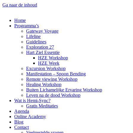
Ga naar de inhoud
Home
Programma’s
Gateway Voyage
Lifeline
Guidelines
Exploration 27
Hart Ziel Essentie
HZE Workshop
HZE Week
Excursion Workshop
Manifestation – Spoon Bending
Remote viewing Workshop
Healing Workshop
Buiten Lichamelijke Ervaring Workshop
Leven na de dood Workshop
Wat is Hemi-Sync?
Gratis Meditaties
Agenda
Online Academy
Blog
Contact
Veelgestelde vragen