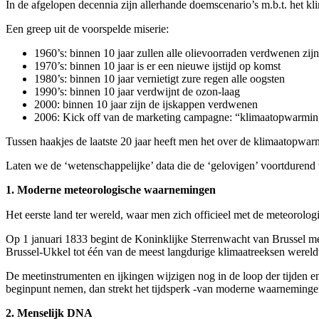
In de afgelopen decennia zijn allerhande doemscenario’s m.b.t. het kl
Een greep uit de voorspelde miserie:
1960’s: binnen 10 jaar zullen alle olievoorraden verdwenen zijn
1970’s: binnen 10 jaar is er een nieuwe ijstijd op komst
1980’s: binnen 10 jaar vernietigt zure regen alle oogsten
1990’s: binnen 10 jaar verdwijnt de ozon-laag
2000: binnen 10 jaar zijn de ijskappen verdwenen
2006: Kick off van de marketing campagne: “klimaatopwarming
Tussen haakjes de laatste 20 jaar heeft men het over de klimaatopwar
Laten we de ‘wetenschappelijke’ data die de ‘gelovigen’ voortdurend v
1. Moderne meteorologische waarnemingen
Het eerste land ter wereld, waar men zich officieel met de meteorolog
Op 1 januari 1833 begint de Koninklijke Sterrenwacht van Brussel me
Brussel-Ukkel tot één van de meest langdurige klimaatreeksen wereld
De meetinstrumenten en ijkingen wijzigen nog in de loop der tijden 
beginpunt nemen, dan strekt het tijdsperk -van moderne waarnemingen 
2. Menselijk DNA