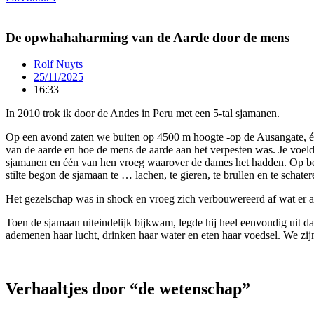
De opwhahaharming van de Aarde door de mens
Rolf Nuyts
25/11/2025
16:33
In 2010 trok ik door de Andes in Peru met een 5-tal sjamanen.
Op een avond zaten we buiten op 4500 m hoogte -op de Ausangate, één
van de aarde en hoe de mens de aarde aan het verpesten was. Je voeld
sjamanen en één van hen vroeg waarover de dames het hadden. Op bed
stilte begon de sjamaan te … lachen, te gieren, te brullen en te schater
Het gezelschap was in shock en vroeg zich verbouwereerd af wat er 
Toen de sjamaan uiteindelijk bijkwam, legde hij heel eenvoudig uit 
ademenen haar lucht, drinken haar water en eten haar voedsel. We zijn
Verhaaltjes door “de wetenschap”