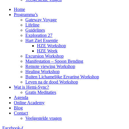
Home
Programma’s
Gateway Voyage
Lifeline
Guidelines
Exploration 27
Hart Ziel Essentie
HZE Workshop
HZE Week
Excursion Workshop
Manifestation – Spoon Bending
Remote viewing Workshop
Healing Workshop
Buiten Lichamelijke Ervaring Workshop
Leven na de dood Workshop
Wat is Hemi-Sync?
Gratis Meditaties
Agenda
Online Academy
Blog
Contact
Veelgestelde vragen
Facebook-f