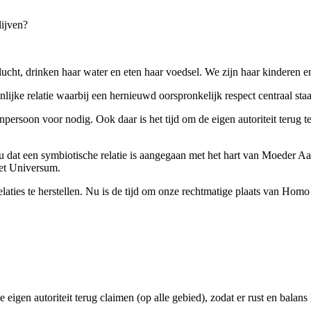
lijven?
cht, drinken haar water en eten haar voedsel. We zijn haar kinderen en
nlijke relatie waarbij een hernieuwd oorspronkelijk respect centraal sta
enpersoon voor nodig. Ook daar is het tijd om de eigen autoriteit terug
u dat een symbiotische relatie is aangegaan met het hart van Moeder Aar
het Universum.
 relaties te herstellen. Nu is de tijd om onze rechtmatige plaats van Ho
gen autoriteit terug claimen (op alle gebied), zodat er rust en balan