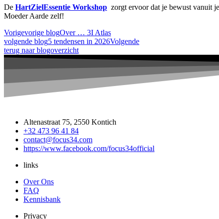
De
HartZielEssentie Workshop
zorgt ervoor dat je bewust vanuit j
Moeder Aarde zelf!
Vorige
vorige blog
Over … 3I Atlas
volgende blog
5 tendensen in 2026
Volgende
terug naar blogoverzicht
Altenastraat 75, 2550 Kontich
+32 473 96 41 84
contact@focus34.com
https://www.facebook.com/focus34official
links
Over Ons
FAQ
Kennisbank
Privacy