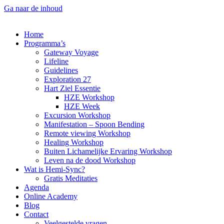
Ga naar de inhoud
Home
Programma’s
Gateway Voyage
Lifeline
Guidelines
Exploration 27
Hart Ziel Essentie
HZE Workshop
HZE Week
Excursion Workshop
Manifestation – Spoon Bending
Remote viewing Workshop
Healing Workshop
Buiten Lichamelijke Ervaring Workshop
Leven na de dood Workshop
Wat is Hemi-Sync?
Gratis Meditaties
Agenda
Online Academy
Blog
Contact
Veelgestelde vragen